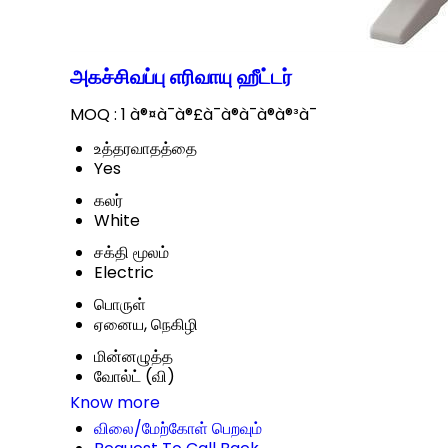
அகச்சிவப்பு எரிவாயு ஹீட்டர்
MOQ :
1 à®¤à¯à®£à¯à®à¯à®à®³à¯
உத்தரவாதத்தை
Yes
கலர்
White
சக்தி மூலம்
Electric
பொருள்
ஏனைய, நெகிழி
மின்னழுத்த
வோல்ட் (வி)
Know more
விலை/மேற்கோள் பெறவும்