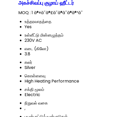
அகச்சிவப்பு குழாய் ஹீட்டர்
MOQ :
1 à®¤à¯à®£à¯à®à¯à®à®³à¯
உத்தரவாதத்தை
Yes
உள்ளீட்டு மின்னழுத்தம்
230V AC
எடை (கிலோ)
3.8
கலர்
Silver
கொள்ளளவு
High Heating Performance
சக்தி மூலம்
Electric
நிறுவல் வகை
,
பயன்பாட்டு/பயன்பாடுகள்