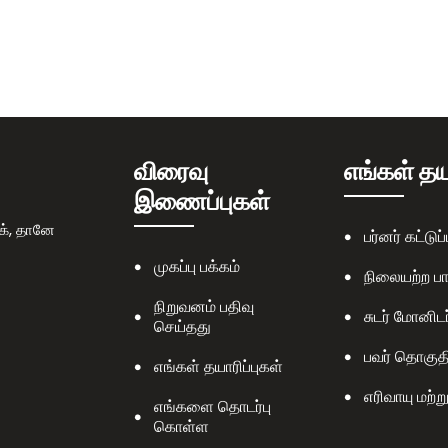
விரைவு
எங்கள் தய
இணைப்புகள்
க், தானே
பர்னர் கட்டுப
முகப்பு பக்கம்
நிலையற்ற பா
நிறுவனம் பதிவு
சுடர் மோனிடர
செய்தது
பவர் தொகுத
எங்கள் தயாரிப்புகள்
எரிவாயு மற்று
எங்களை தொடர்பு
கொள்ள
எரிவாயு பர்னர