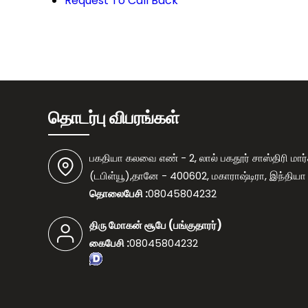
Request To Call Back
தொடர்பு விபரங்கள்
பகதியா கலவை எண் - 2, லால் பகதூர் சாஸ்திரி மார்
(டபிள்யூ),தானே - 400602, மகாராஷ்டிரா, இந்தியா
தொலைபேசி :
08045804232
திரு மோகன் சூபே
(
பங்குதாரர்
)
கைபேசி :
08045804232