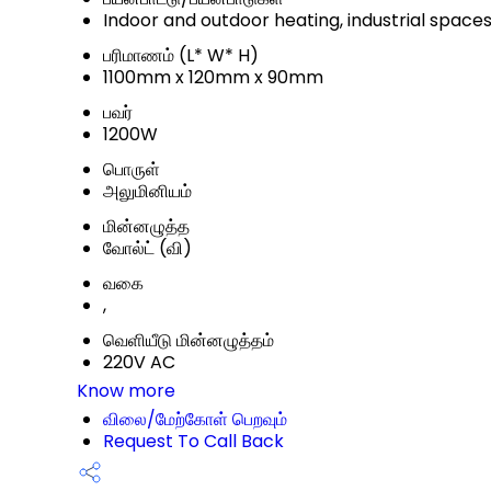
Indoor and outdoor heating, industrial spac
பரிமாணம் (L* W* H)
1100mm x 120mm x 90mm
பவர்
1200W
பொருள்
அலுமினியம்
மின்னழுத்த
வோல்ட் (வி)
வகை
,
வெளியீடு மின்னழுத்தம்
220V AC
Know more
விலை/மேற்கோள் பெறவும்
Request To Call Back