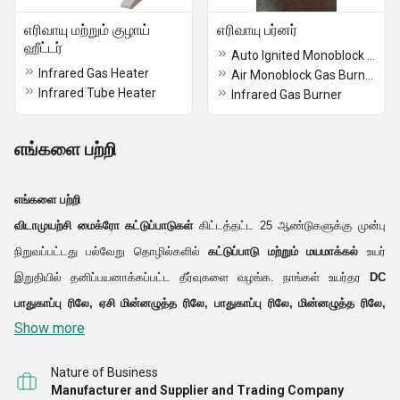
எரிவாயு மற்றும் குழாய்
எரிவாயு பர்னர்
ஹீட்டர்
Auto Ignited Monoblock Gas Burner
Infrared Gas Heater
Air Monoblock Gas Burner
Infrared Tube Heater
Infrared Gas Burner
எங்களை பற்றி
எங்களை பற்றி
விடாமுயற்சி மைக்ரோ கட்டுப்பாடுகள்
கிட்டத்தட்ட 25 ஆண்டுகளுக்கு முன்பு
நிறுவப்பட்டது பல்வேறு தொழில்களில்
கட்டுப்பாடு மற்றும் மயமாக்கல்
உயர்
இறுதியில் தனிப்பயனாக்கப்பட்ட தீர்வுகளை வழங்க. நாங்கள் உயர்தர
DC
பாதுகாப்பு ரிலே, ஏசி மின்னழுத்த ரிலே, பாதுகாப்பு ரிலே, மின்னழுத்த ரிலே,
Show more
சுடர் கண்ட்ரோலர்கள், சுடர் சென்சார்கள், SMPS பவர் சப்ளை, பேட்டரி சார்ஜர்,
பேட்டரி கட்டுப்பாட்டாளர்
மற்றும் இறக்குமதி செய்யப்பட்ட கட்டுப்பாட்டு
Nature of Business
அமைப்புகள் மற்றும் கணினிகளுக்கு பிற உள்நாட்டு மாற்றாக வழங்குகிறோம்.
Manufacturer and Supplier and Trading Company