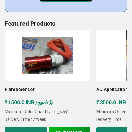
வழிகாட்டுதல்கள் மற்றும் சந்தை நிலவும் தரத்தை பின்பற்ற, டிசி பாதுகாப்பு
ரிலே, மற்றும் பிற பொருட்கள். பின்வரும் காரணங்களால் வாடிக்கையாளர்களால்
நாங்கள் விரும்பப்படுகிறோம்
Featured Products
:
உயர்தர தயாரிப்புகள்
கைதேர்ந்த அணி
நெறிமுறை வணிக நடைமுறைகள்
பரவலான வலையமைப்பு
அனுபவம் ஆண்டுகள்
விசாலமான கிடங்கு
Flame Sensor
AC Applications
₹ 1500.0 INR /துண்டு
₹ 3500.0 INR /
Minimum Order Quantity : 1 துண்டு
Minimum Order Quan
Delivery Time : 2 Week
Delivery Time : 2 