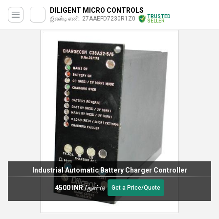
DILIGENT MICRO CONTROLS
TRUSTED
ஜிஎஸ்டி எண். 27AAEFD7230R1Z0
SELLER
Industrial Automatic Battery Charger Controller
4500 INR
/
துண்டு
Get a Price/Quote