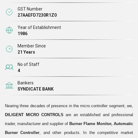
OEM களுக்கான செலவை மேம்படுத்துவதற்காக இறுதி-பயனரை மனதில்
GST Number
வைத்திருக்கும் தரமான தீர்வுகளை நாங்கள் வடிவமைக்கிறோம். தயாரிப்புகளின்
27AAEFD7230R1Z0
நீண்ட ஆயுள் செயல்திறனை உறுதிப்படுத்தும் வடிவமைப்பு சகிப்புத்தன்மைகளை
Year of Establishment
இறுதி செய்யும் போது இயக்க சூழலுக்கு நாங்கள் முழுமையாக
1986
அர்ப்பணிக்கப்பட்டுள்ளோம். இன்று விடாமுயற்சி மைக்ரோ கட்டுப்பாடுகள்
Member Since
அதன் தயாரிப்பு மற்றும் வாடிக்கையாளர் சேவையின் உயர் தரநிலை காரணமாக
21 Years
தொழிற்துறையில் நம்பகமான பெயராகும். கடந்த 2 ½ தசாப்தங்களாக நம்மை
No of Staff
ஆதரித்த எங்கள் 'திருப்திகரமான OEM களால் இது ஒப்புதல்
4
அளிக்கப்படுகிறது, மேலும் நாங்கள் சம்பாதித்த நற்பெயரால் நமக்கு
இழுக்கப்படும் புதிய OEM களின் பட்டியல் அதிகரித்து வருகிறது.
Bankers
SYNDICATE BANK
எந்தவொரு கட்டத்திலிருந்தும் தனிப்பயனாக்கப்பட்ட தீர்வை வடிவமைத்தல்
மற்றும் அபிவிருத்தி செய்வதற்கான திட்டங்களை நாங்கள் மேற்கொள்கிறோம்.
Nearing three decades of presence in the micro controller segment, we,
நாம் லேமன் மொழியை புரிந்துகொள்வதற்கான மேடையில் இருந்து
DILIGENT MICRO CONTROLS
are an established and professional
ஆரம்பிக்கிறோம், பின்னர் அதை பொறியியல் மொழியாக மாற்றினோம். அதன்
trader, manufacturer and supplier of
Burner Flame Monitor, Automatic
பிறகு, தீர்வுகளை ஒருங்கிணைத்து, பல்வேறு செயல்திறன் அளவுருக்கள் மற்றும்
Burner Controller
, and other products. In the competitive market
கட்டுப்பாடுகளில் அதை ஆராய்வோம். பல்வேறு முன்மாதிரிகளை குறுகிய