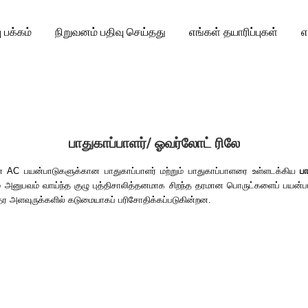
ு பக்கம்
நிறுவனம் பதிவு செய்தது
எங்கள் தயாரிப்புகள்
எ
பாதுகாப்பாளர்/ ஓவர்லோட் ரிலே
ன AC பயன்பாடுகளுக்கான பாதுகாப்பாளர் மற்றும் பாதுகாப்பாளரை உள்ளடக்கிய
ப
மிகவும் அனுபவம் வாய்ந்த குழு புத்திசாலித்தனமாக சிறந்த தரமான பொருட்களைப் ப
 தர அளவுருக்களில் கடுமையாகப் பரிசோதிக்கப்படுகின்றன.